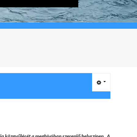
tja közgyűlését a meghívóban szereplő helyszínen.
A