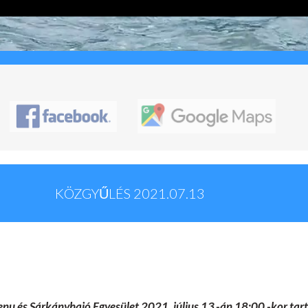
KÖZGYŰLÉS
2021.07.13
enu és Sárkányhajó Egyesület 2021. július 13.-án 18:00 -kor tar