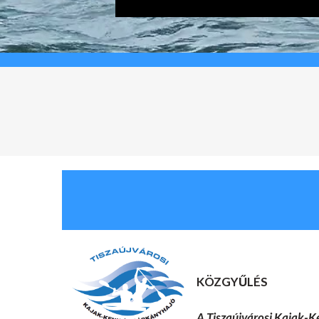
KÖZGYŰLÉS
A Tiszaújvárosi Kajak-K