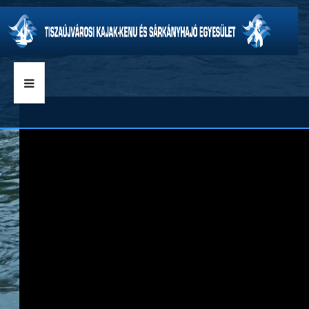
CÍMLAP
HÍREK
KLUBINFORMÁCIÓ
VERSENYEK
SZAKÁGAK
GALÉRIA